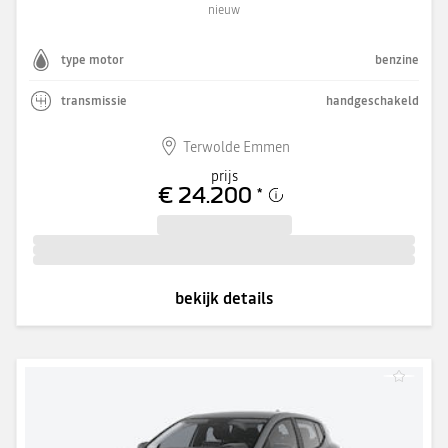
nieuw
type motor
benzine
transmissie
handgeschakeld
Terwolde Emmen
prijs
€ 24.200
*
bekijk details