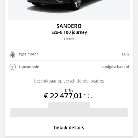
SANDERO
Eco-G 100 journey
nieuw
type motor
LPG
transmissie
handgeschakeld
beschikbaar op verschillende locaties
prijs
€ 22.477,01
*
bekijk details