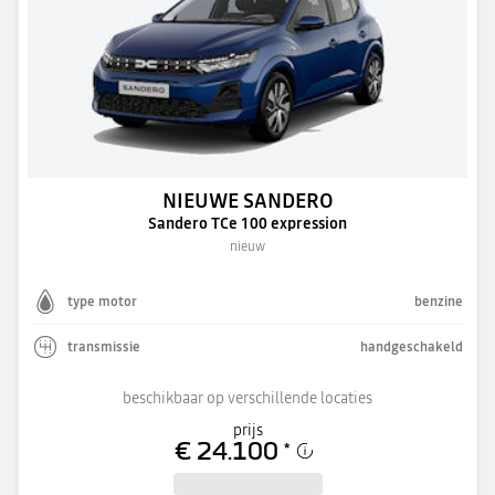
NIEUWE SANDERO
Sandero TCe 100 expression
nieuw
type motor
benzine
transmissie
handgeschakeld
beschikbaar op verschillende locaties
prijs
€ 24.100
*