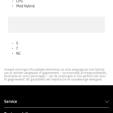
LPG
Mild Hybrid
5
7
NC
Hoewel sommige inhoudelijke elementen op onze webpagina's met behulp
van AI worden aangepast of gegenereerd – voornamelijk achtergronddetails,
illustraties en soms personages – zijn de voertuigen in ons aanbod niet door
AI gegenereerd; dit garandeert een realistische en nauwkeurige weergave.
Service