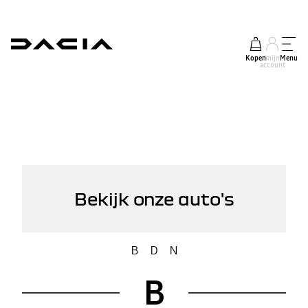
Kopen
mijn
Menu
account
Bekijk onze auto's
B
D
N
B