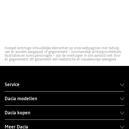
Hoewel sommige inhoudelijke elementen op onze webpagina's met behulp
van AI worden aangepast of gegenereerd – voornamelijk achtergronddetails,
illustraties en soms personages – zijn de voertuigen in ons aanbod niet door
AI gegenereerd; dit garandeert een realistische en nauwkeurige weergave.
Service
Dacia modellen
Dacia kopen
Meer Dacia