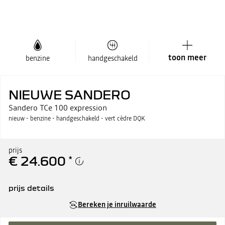
toon meer
benzine
handgeschakeld
NIEUWE SANDERO
Sandero TCe 100 expression
nieuw - benzine - handgeschakeld - vert cèdre DQK
prijs
€ 24.600
*
prijs details
adviesprijs incl. btw / bpm
€ 24.600
Bereken je inruilwaarde