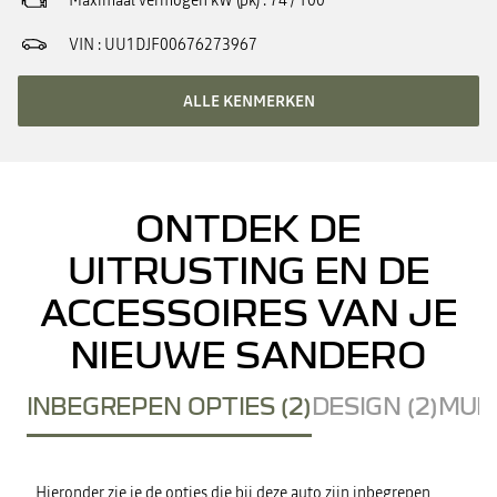
Maximaal vermogen kW (pk)
74 / 100
VIN
UU1DJF00676273967
ALLE KENMERKEN
ONTDEK DE
UITRUSTING EN DE
ACCESSOIRES VAN JE
NIEUWE SANDERO
INBEGREPEN OPTIES (2)
DESIGN (2)
MULT
Hieronder zie je de opties die bij deze auto zijn inbegrepen