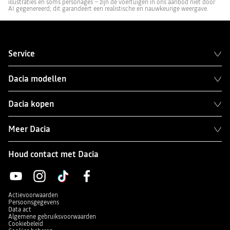
illustraties en soms personages – zijn de voertuigen in ons aanbod niet door
AI gegenereerd; dit garandeert een realistische en nauwkeurige weergave.
Service
Dacia modellen
Dacia kopen
Meer Dacia
Houd contact met Dacia
Actievoorwaarden
Persoonsgegevens
Data act
Algemene gebruiksvoorwaarden
Cookiebeleid