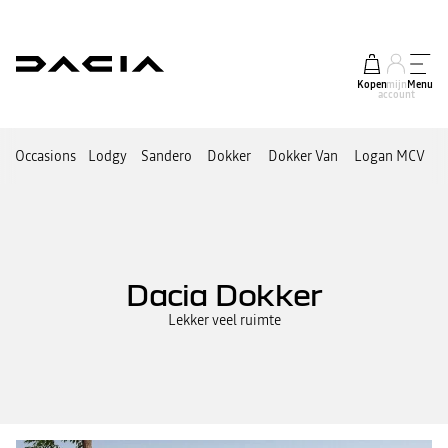
Kopen
mijn
Menu
account
Occasions
Lodgy
Sandero
Dokker
Dokker Van
Logan MCV
D
Dacia Dokker
Lekker veel ruimte