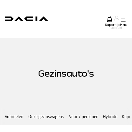
Kopen
mijn
Menu
account
Gezinsauto's
Voordelen
Onze gezinswagens
Voor 7 personen
Hybride
Kopen