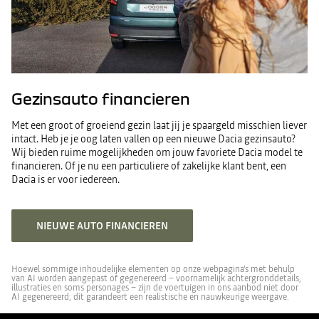
Gezinsauto financieren
Met een groot of groeiend gezin laat jij je spaargeld misschien liever
intact. Heb je je oog laten vallen op een nieuwe Dacia gezinsauto?
Wij bieden ruime mogelijkheden om jouw favoriete Dacia model te
financieren. Of je nu een particuliere of zakelijke klant bent, een
Dacia is er voor iedereen.
NIEUWE AUTO FINANCIEREN
Hoewel sommige inhoudelijke elementen op onze webpagina's met behulp
van AI worden aangepast of gegenereerd – voornamelijk achtergronddetails,
illustraties en soms personages – zijn de voertuigen in ons aanbod niet door
AI gegenereerd; dit garandeert een realistische en nauwkeurige weergave.