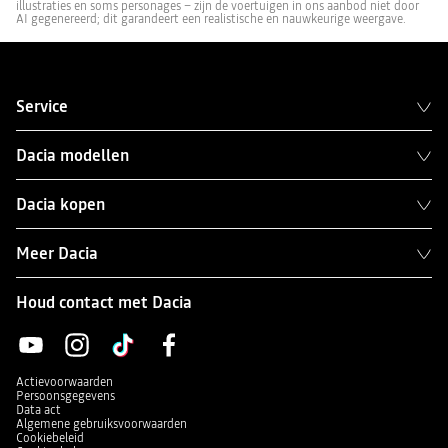
illustraties en soms personages – zijn de voertuigen in ons aanbod niet door
AI gegenereerd; dit garandeert een realistische en nauwkeurige weergave.
Service
Dacia modellen
Dacia kopen
Meer Dacia
Houd contact met Dacia
Actievoorwaarden
Persoonsgegevens
Data act
Algemene gebruiksvoorwaarden
Cookiebeleid