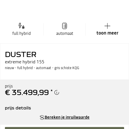
toon meer
full hybrid
automaat
DUSTER
extreme hybrid 155
nieuw - full hybrid - automaat - gris schiste KQG
prijs
€ 35.499,99
*
prijs details
adviesprijs incl. btw / bpm
€ 35.499,99
Bereken je inruilwaarde