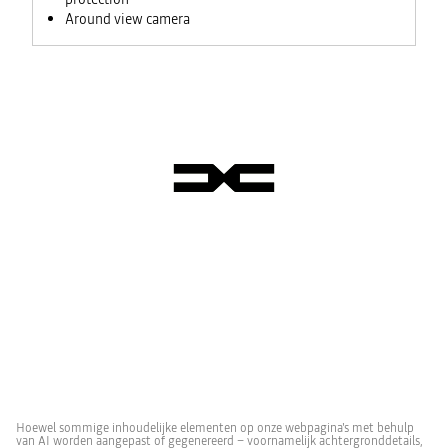
Around view camera
Hoewel sommige inhoudelijke elementen op onze webpagina's met behulp
van AI worden aangepast of gegenereerd – voornamelijk achtergronddetails,