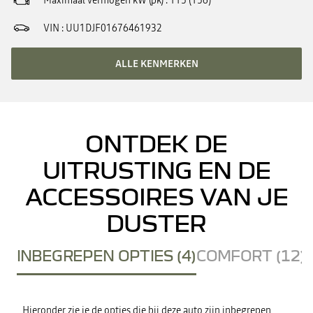
Maximaal vermogen kW (pk)
115 (156)
VIN
UU1DJF01676461932
ALLE KENMERKEN
ONTDEK DE
UITRUSTING EN DE
ACCESSOIRES VAN JE
DUSTER
INBEGREPEN OPTIES (4)
COMFORT (12)
Hieronder zie je de opties die bij deze auto zijn inbegrepen