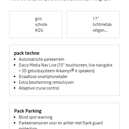
gris
17''
schiste
lichtmetalen
KQG
velgen
'Targan
noir'
pack techno
Automatische parkeerrem
Dacia Media Nav Live (10" touchscreen, live navigatie
+ 3D geluidssysteem Arkamys® 6 speakers)
Draadloze smartphonelader
Extra bescherming remschijven
Adaptive cruise control
Pack Parking
Blind spot warning
Parkeersensoren voor en achter met flank guard
protection