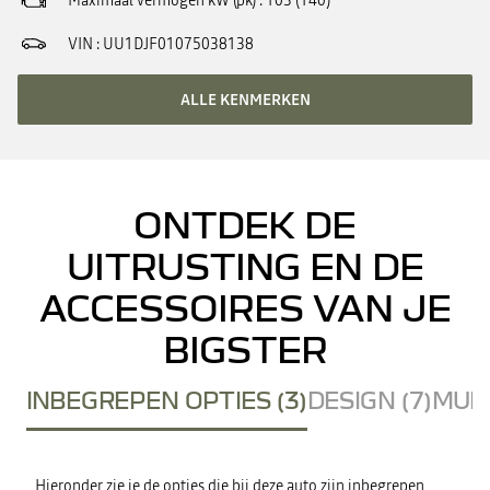
Maximaal vermogen kW (pk)
103 (140)
VIN
UU1DJF01075038138
ALLE KENMERKEN
ONTDEK DE
UITRUSTING EN DE
ACCESSOIRES VAN JE
BIGSTER
INBEGREPEN OPTIES (3)
DESIGN (7)
MULT
Hieronder zie je de opties die bij deze auto zijn inbegrepen