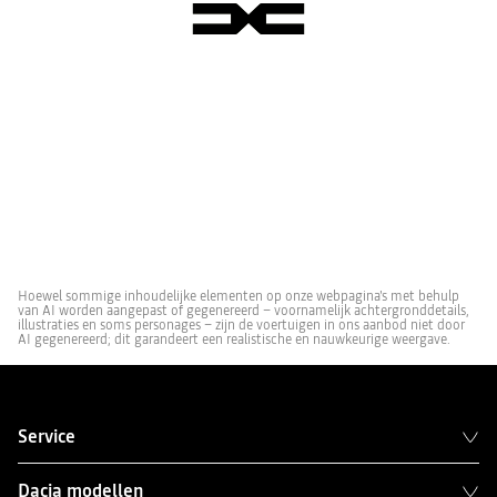
Hoewel sommige inhoudelijke elementen op onze webpagina's met behulp
van AI worden aangepast of gegenereerd – voornamelijk achtergronddetails,
illustraties en soms personages – zijn de voertuigen in ons aanbod niet door
AI gegenereerd; dit garandeert een realistische en nauwkeurige weergave.
Service
Dacia modellen