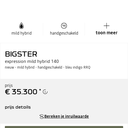
toon meer
mild hybrid
handgeschakeld
BIGSTER
expression mild hybrid 140
nieuw - mild hybrid - handgeschakeld - bleu indigo RRQ
prijs
€ 35.300
*
prijs details
adviesprijs incl. btw / bpm
€ 35.300
Bereken je inruilwaarde