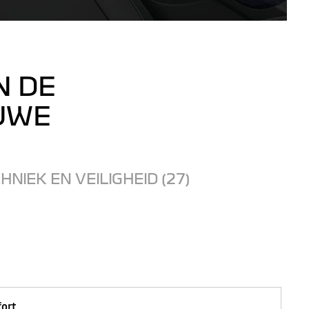
N DE
EUWE
HNIEK EN VEILIGHEID (27)
fort