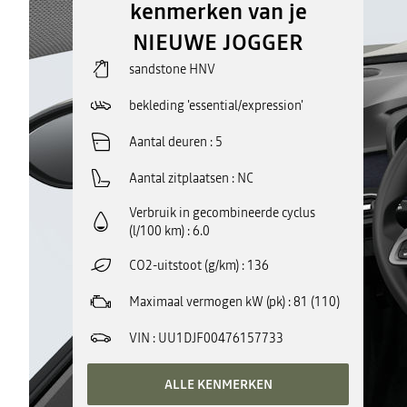
kenmerken van je
NIEUWE JOGGER
sandstone HNV
bekleding 'essential/expression'
Aantal deuren
5
Aantal zitplaatsen
NC
Verbruik in gecombineerde cyclus
(l/100 km)
6.0
CO2-uitstoot (g/km)
136
Maximaal vermogen kW (pk)
81 (110)
VIN
UU1DJF00476157733
ALLE KENMERKEN