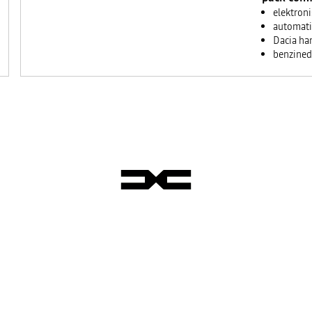
elektron
automati
Dacia han
benzined