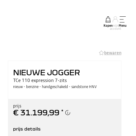
Kopen
mijn
Menu
account
bewaren
NIEUWE JOGGER
TCe 110 expression 7-zits
nieuw - benzine - handgeschakeld - sandstone HNV
prijs
€ 31.199,99
*
prijs details
adviesprijs incl. btw / bpm
€ 31.199,99