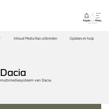
Kopen
mijn
Menu
account
*
Inhoud Media Nav uitbreiden
Updates en hulp
 Dacia
t multimediasysteem van Dacia.