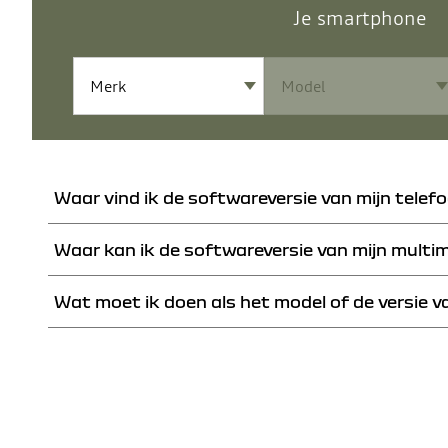
Je smartphone
Waar vind ik de softwareversie van mijn telef
Waar kan ik de softwareversie van mijn mult
Je kunt de softwareversie van je Android- of Windows-telefoon of iPhone
Wat moet ik doen als het model of de versie v
Je kunt de softwareversie van je multimediasysteem rechtstreeks via he
We controleren meerdere keren per jaar een groot aantal verschillende 
bepaalde functies zijn nog niet beschikbaar voor dit model.
Indien het merk of model van je smartphone erbij staat, maar niet de ju