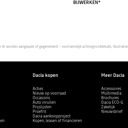
BIJWERKEN*
 worden aangepast of gegenereerd – voornamelijk achtergronddetails, illustraties 
Dacia kopen
Meer Dacia
Acties
Accessoires
Nieuw op voorraad
Multimedia
Occasions
Brochures
Auto inruilen
Dacia ECO-G
Prijslijsten
Zakelijk
Proefrit
Nieuwsbrief
Dacia aankoopproject
len
Kopen, leasen of financieren