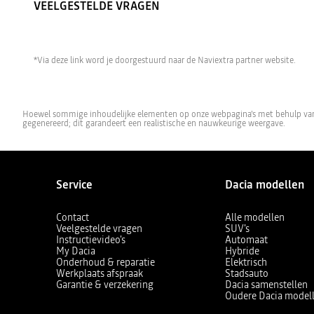
VEELGESTELDE VRAGEN
*Via deze link word je doorgestuurd naar de Naviextra partner website.
Hoewel sommige inhoudelijke elementen op onze webpagina's met behulp van AI
gegenereerd; dit garandeert een realistische en nauwkeurige weergave.
Service
Dacia modellen
Contact
Alle modellen
Veelgestelde vragen
SUV's
Instructievideo's
Automaat
My Dacia
Hybride
Onderhoud & reparatie
Elektrisch
Werkplaats afspraak
Stadsauto
Garantie & verzekering
Dacia samenstellen
Oudere Dacia model