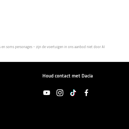
en soms personages – zijn de voertuigen in ons aanbod niet door AI
Houd contact met Dacia