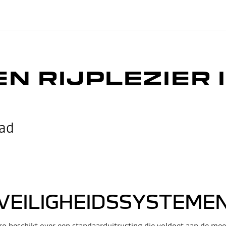
EN RIJPLEZIER 
pad
VEILIGHEIDSSYSTEME
o beschikt over een standaarduitrusting die voldoet aan de mee