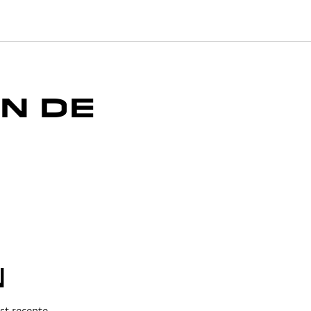
IN DE
N
st recente